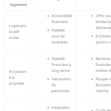
logement
Accessibilité
Offre so
financière
limitée fa
Logement
demand
Stabilité
locatif
pour les
Entretien
social
locataires
gestion 
Stabilité
Barrières
financière à
financièr
long terme
initiales
Accession
à la
Valorisation
Risques l
propriété
du
fluctuati
patrimoine
marché
Adaptation
Coûts él