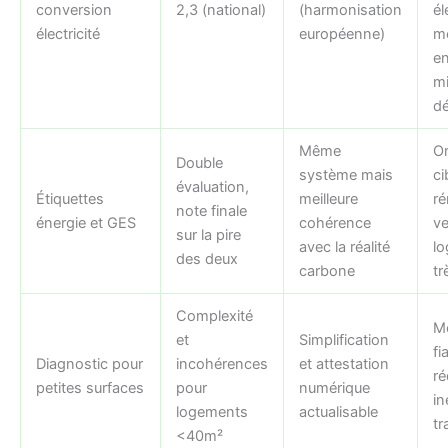
conversion
2,3 (national)
(harmonisation
él
électricité
européenne)
me
e
m
d
Même
Or
Double
système mais
ci
évaluation,
Étiquettes
meilleure
ré
note finale
énergie et GES
cohérence
ve
sur la pire
avec la réalité
l
des deux
carbone
tr
Complexité
Me
et
Simplification
fia
Diagnostic pour
incohérences
et attestation
ré
petites surfaces
pour
numérique
in
logements
actualisable
tr
<40m²