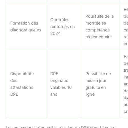
Ré
Poursuite de la
di
Contrôles
Formation des
montée en
d
renforcés en
diagnostiqueurs
compétence
co
2024
réglementaire
re
co
Fa
d
tr
Disponibilité
DPE
Possibilité de
im
des
originaux
mise à jour
ad
attestations
valables 10
gratuite en
d
DPE
ans
ligne
di
a
cr
Les enjeux qui entourent la révision du DPE vont bien au-