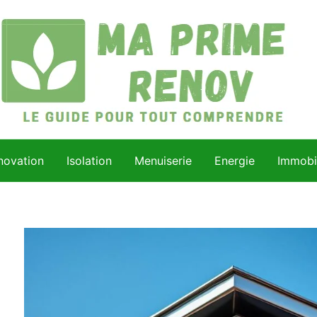
novation
Isolation
Menuiserie
Energie
Immobil