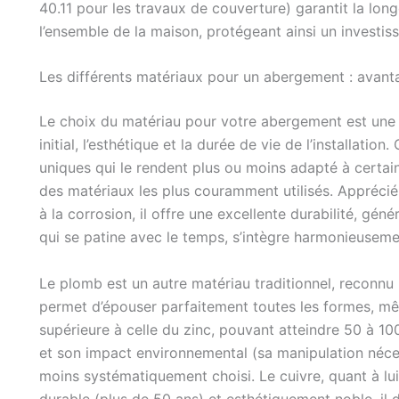
40.11 pour les travaux de couverture) garantit la longé
l’ensemble de la maison, protégeant ainsi un investis
Les différents matériaux pour un abergement : avanta
Le choix du matériau pour votre abergement est une dé
initial, l’esthétique et la durée de vie de l’installati
uniques qui le rendent plus ou moins adapté à certain
des matériaux les plus couramment utilisés. Apprécié 
à la corrosion, il offre une excellente durabilité, gé
qui se patine avec le temps, s’intègre harmonieuseme
Le plomb est un autre matériau traditionnel, reconnu p
permet d’épouser parfaitement toutes les formes, mê
supérieure à celle du zinc, pouvant atteindre 50 à 1
et son impact environnemental (sa manipulation néces
moins systématiquement choisi. Le cuivre, quant à lui
durable (plus de 50 ans) et esthétiquement noble, il