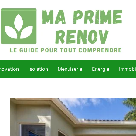
novation
Isolation
Menuiserie
Energie
Immobil