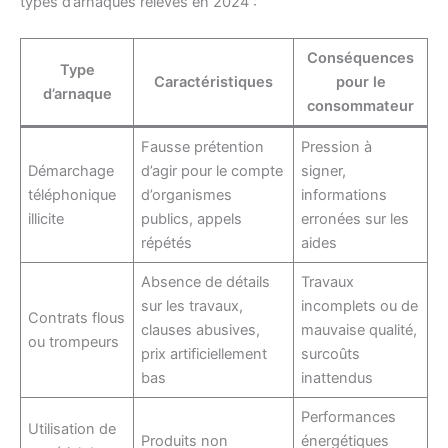
types d’arnaques relevés en 2024 :
Conséquences
Type
Caractéristiques
pour le
d’arnaque
consommateur
Fausse prétention
Pression à
Démarchage
d’agir pour le compte
signer,
téléphonique
d’organismes
informations
illicite
publics, appels
erronées sur les
répétés
aides
Absence de détails
Travaux
sur les travaux,
incomplets ou de
Contrats flous
clauses abusives,
mauvaise qualité,
ou trompeurs
prix artificiellement
surcoûts
bas
inattendus
Performances
Utilisation de
Produits non
énergétiques