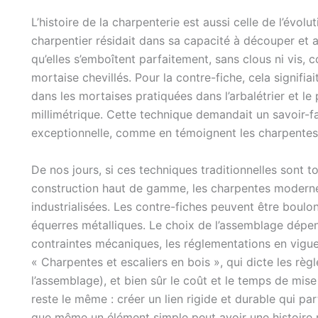
L’histoire de la charpenterie est aussi celle de l’évolu
charpentier résidait dans sa capacité à découper et
qu’elles s’emboîtent parfaitement, sans clous ni vis,
mortaise chevillés. Pour la contre-fiche, cela signifia
dans les mortaises pratiquées dans l’arbalétrier et l
millimétrique. Cette technique demandait un savoir-fa
exceptionnelle, comme en témoignent les charpentes
De nos jours, si ces techniques traditionnelles sont t
construction haut de gamme, les charpentes modernes
industrialisées. Les contre-fiches peuvent être boulon
équerres métalliques. Le choix de l’assemblage dépen
contraintes mécaniques, les réglementations en vig
« Charpentes et escaliers en bois », qui dicte les règ
l’assemblage), et bien sûr le coût et le temps de mise
reste le même : créer un lien rigide et durable qui part
que même un élément simple peut avoir une histoire 