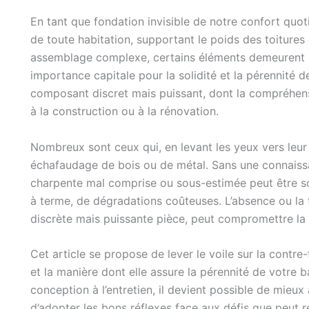
En tant que fondation invisible de notre confort quoti
de toute habitation, supportant le poids des toitures 
assemblage complexe, certains éléments demeurent 
importance capitale pour la solidité et la pérennité de
composant discret mais puissant, dont la compréhen
à la construction ou à la rénovation.
Nombreux sont ceux qui, en levant les yeux vers leur 
échafaudage de bois ou de métal. Sans une connaiss
charpente mal comprise ou sous-estimée peut être so
à terme, de dégradations coûteuses. L’absence ou la
discrète mais puissante pièce, peut compromettre la s
Cet article se propose de lever le voile sur la contre-f
et la manière dont elle assure la pérennité de votre 
conception à l’entretien, il devient possible de mieux 
d’adopter les bons réflexes face aux défis que peut r